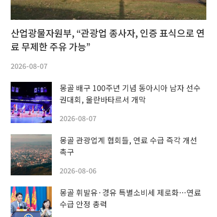
산업광물자원부, “관광업 종사자, 인증 표식으로 연
료 무제한 주유 가능”
2026-08-07
몽골 배구 100주년 기념 동아시아 남자 선수
권대회, 울란바타르서 개막
2026-08-07
몽골 관광업계 협회들, 연료 수급 즉각 개선
촉구
2026-08-06
몽골 휘발유·경유 특별소비세 제로화…연료
수급 안정 총력