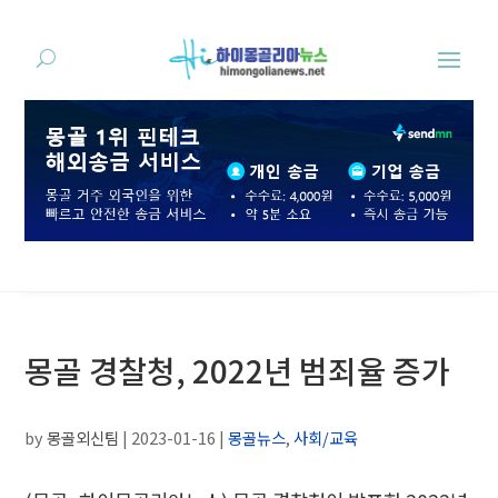
몽골 경찰청, 2022년 범죄율 증가
by
몽골외신팀
|
2023-01-16
|
몽골뉴스
,
사회/교육