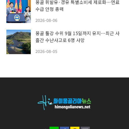
몽골 휘발유·경유 특별소비세 제로화…연료
수급 안정 총력
2026-08-06
몽골 툴강 수위 9월 15일까지 유지…최근 사
흘간 수난사고로 6명 사망
2026-08-05