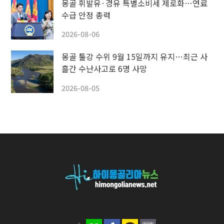
몽골 휘발유·경유 특별소비세 제로화…연료
수급 안정 총력
2026-08-06
몽골 툴강 수위 9월 15일까지 유지…최근 사
흘간 수난사고로 6명 사망
2026-08-05