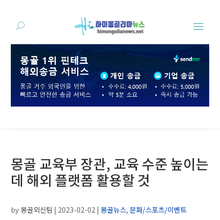
몽골 교육부 장관, 교육 수준 높이는
데 해외 플랫폼 활용할 것
by
몽골외신팀
|
2023-02-02
|
몽골뉴스
,
문화/스포츠/이벤트