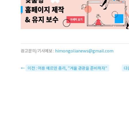
광고문의/기사제보 :
himongolianews@gmail.com
←
이전 : 어용 에르덴 총리, "겨울 관광을 준비하자"
다음