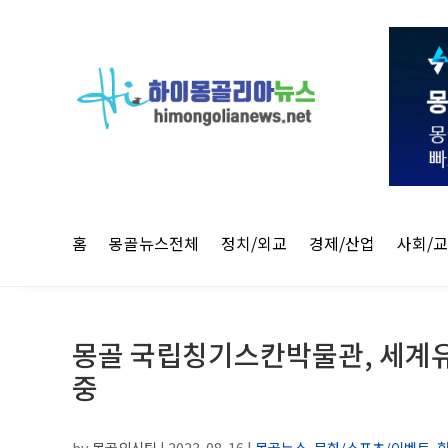
홈
몽골뉴스전체
정치/외교
경제/산업
사회/
몽골 국립칭기스칸박물관, 세계
중
by
몽골외신팀
|
2023-08-16
|
몽골뉴스
,
문화/스포츠/이벤트
,