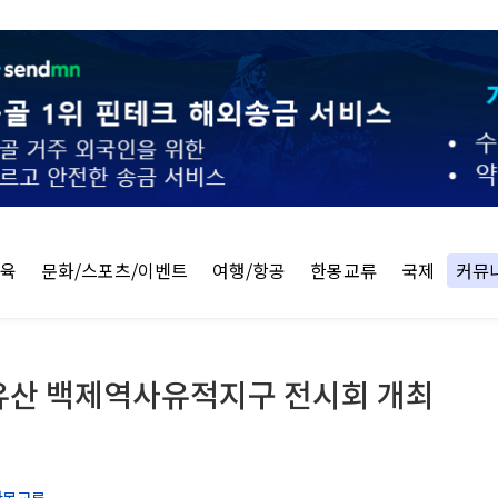
교육
문화/스포츠/이벤트
여행/항공
한몽교류
국제
커뮤
유산 백제역사유적지구 전시회 개최
한몽교류