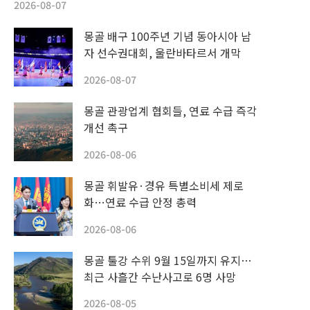
2026-08-07
몽골 배구 100주년 기념 동아시아 남
자 선수권대회, 울란바타르서 개막
2026-08-07
몽골 관광업계 협회들, 연료 수급 즉각
개선 촉구
2026-08-06
몽골 휘발유·경유 특별소비세 제로
화…연료 수급 안정 총력
2026-08-06
몽골 툴강 수위 9월 15일까지 유지…
최근 사흘간 수난사고로 6명 사망
2026-08-05