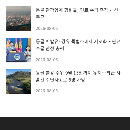
몽골 관광업계 협회들, 연료 수급 즉각 개선
촉구
2026-08-06
몽골 휘발유·경유 특별소비세 제로화…연료
수급 안정 총력
2026-08-06
몽골 툴강 수위 9월 15일까지 유지…최근 사
흘간 수난사고로 6명 사망
2026-08-05