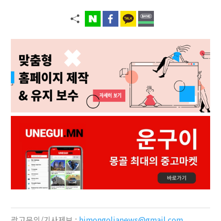
광고문의/기사제보 :
himongolianews@gmail.com