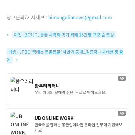
광고문의/기사제보 :
himongolianews@gmail.com
←
이전 : BC카드, 몽골 사막화 막기 위해 15만평 규모 숲 조성
다음 : JTBC '택배는 몽골몽골' 하반기 공개...김종국→차태현 등 출
연
→
AD
한우리리터니
우리 자녀의 문해력 진단! 무료로 받아보세요.
AD
UB ONLINE WORK
한국어를 잘하는 몽골인이라면 온라인 업무에 지원해보
세요