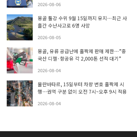
2026-08-06
몽골 툴강 수위 9월 15일까지 유지…최근 사
흘간 수난사고로 6명 사망
2026-08-05
몽골, 유류 공급난에 홀짝제 판매 제한…”중
국산 디젤·항공유 각 2,000톤 선적 대기”
2026-08-04
울란바타르, 15일부터 차량 번호 홀짝제 시
행…권역 구분 없이 오전 7시~오후 9시 적용
2026-08-04