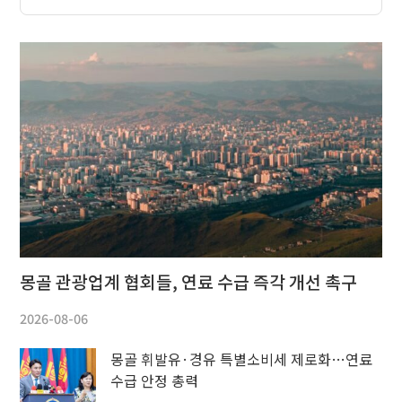
몽골 관광업계 협회들, 연료 수급 즉각 개선 촉구
2026-08-06
몽골 휘발유·경유 특별소비세 제로화…연료
수급 안정 총력