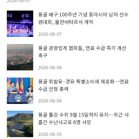
2026-08-07
몽골 배구 100주년 기념 동아시아 남자 선수
권대회, 울란바타르서 개막
2026-08-07
몽골 관광업계 협회들, 연료 수급 즉각 개선
촉구
2026-08-06
몽골 휘발유·경유 특별소비세 제로화…연료
수급 안정 총력
2026-08-06
몽골 툴강 수위 9월 15일까지 유지…최근 사
흘간 수난사고로 6명 사망
2026-08-05