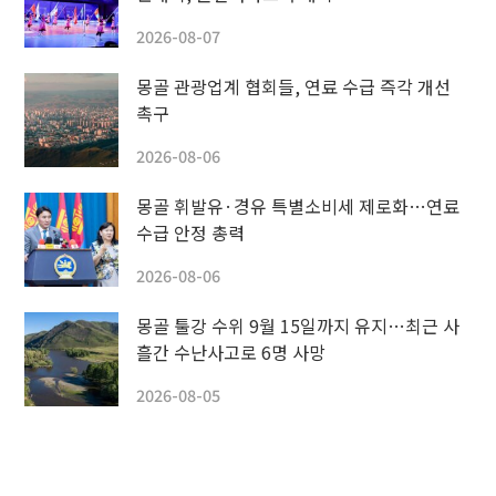
2026-08-07
몽골 관광업계 협회들, 연료 수급 즉각 개선
촉구
2026-08-06
몽골 휘발유·경유 특별소비세 제로화…연료
수급 안정 총력
2026-08-06
몽골 툴강 수위 9월 15일까지 유지…최근 사
흘간 수난사고로 6명 사망
2026-08-05