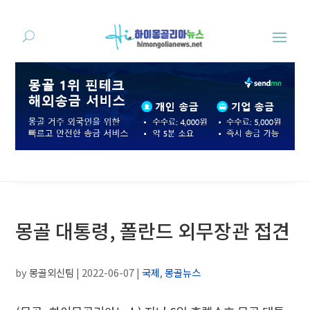
몽골 대통령, 폴란드 외무장관 접견
by
몽골외신팀
|
2022-06-07
|
국제
,
몽골뉴스