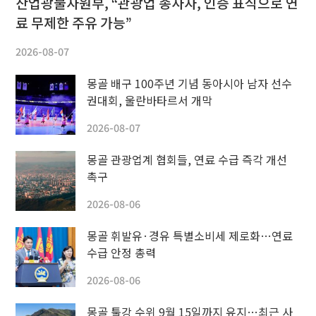
산업광물자원부, “관광업 종사자, 인증 표식으로 연
료 무제한 주유 가능”
2026-08-07
몽골 배구 100주년 기념 동아시아 남자 선수
권대회, 울란바타르서 개막
2026-08-07
몽골 관광업계 협회들, 연료 수급 즉각 개선
촉구
2026-08-06
몽골 휘발유·경유 특별소비세 제로화…연료
수급 안정 총력
2026-08-06
몽골 툴강 수위 9월 15일까지 유지…최근 사