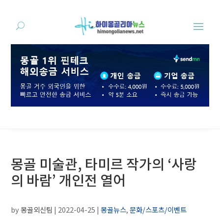
몽골 미술관, 타미르 작가의 ‘사랑
의 바람’ 개인전 열어
by
몽골외신팀
|
2022-04-25
|
몽골뉴스
,
문화/스포츠/이벤트