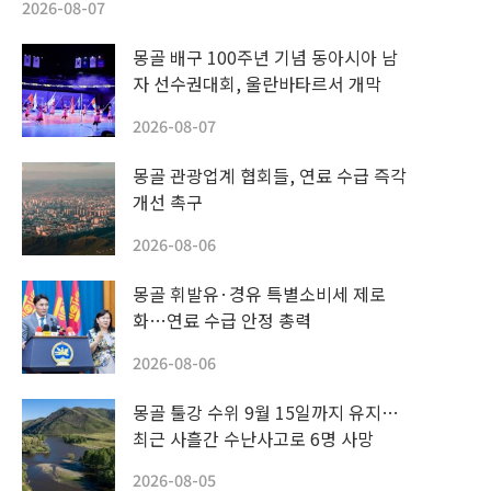
2026-08-07
몽골 배구 100주년 기념 동아시아 남
자 선수권대회, 울란바타르서 개막
2026-08-07
몽골 관광업계 협회들, 연료 수급 즉각
개선 촉구
2026-08-06
몽골 휘발유·경유 특별소비세 제로
화…연료 수급 안정 총력
2026-08-06
몽골 툴강 수위 9월 15일까지 유지…
최근 사흘간 수난사고로 6명 사망
2026-08-05