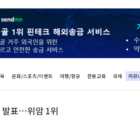
교육
문화/스포츠/이벤트
여행/항공
한몽교류
국제
커뮤
계 발표…위암 1위