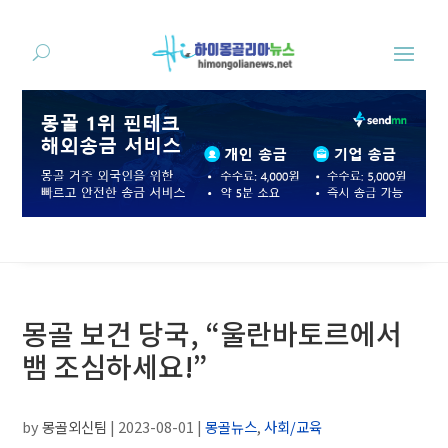
몽골 보건 당국, “울란바토르에서
뱀 조심하세요!”
by
몽골외신팀
|
2023-08-01
|
몽골뉴스
,
사회/교육