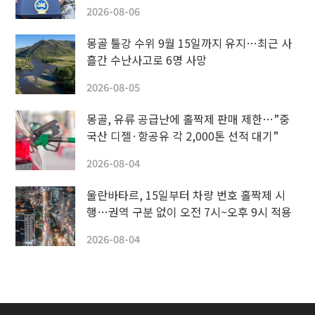
2026-08-06
몽골 툴강 수위 9월 15일까지 유지…최근 사
흘간 수난사고로 6명 사망
2026-08-05
몽골, 유류 공급난에 홀짝제 판매 제한…”중
국산 디젤·항공유 각 2,000톤 선적 대기”
2026-08-04
울란바타르, 15일부터 차량 번호 홀짝제 시
행…권역 구분 없이 오전 7시~오후 9시 적용
2026-08-04