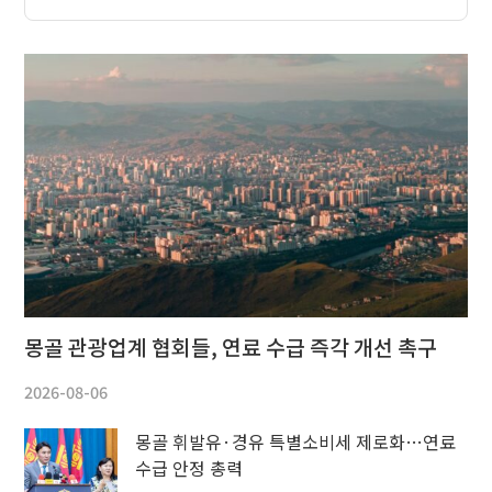
몽골 관광업계 협회들, 연료 수급 즉각 개선 촉구
2026-08-06
몽골 휘발유·경유 특별소비세 제로화…연료
수급 안정 총력