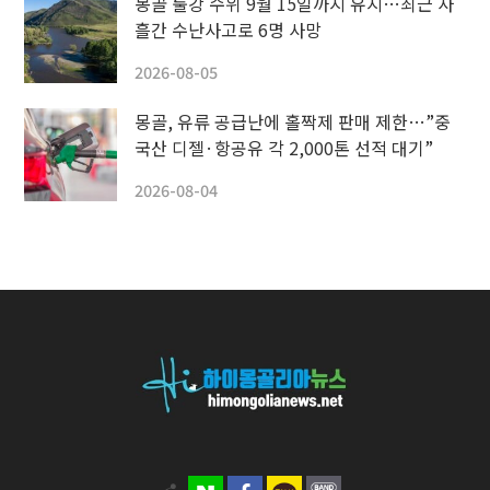
몽골 툴강 수위 9월 15일까지 유지…최근 사
흘간 수난사고로 6명 사망
2026-08-05
몽골, 유류 공급난에 홀짝제 판매 제한…”중
국산 디젤·항공유 각 2,000톤 선적 대기”
2026-08-04