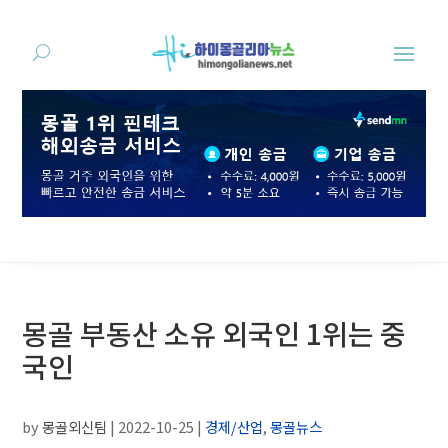
몽골 부동산 소유 외국인 1위는 중
국인
by
몽골외신팀
|
2022-10-25
|
경제/산업
,
몽골뉴스