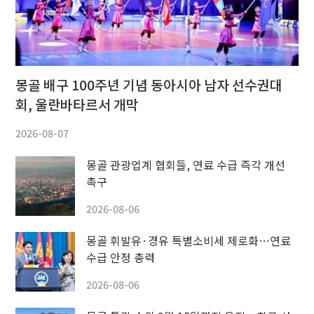
몽골 배구 100주년 기념 동아시아 남자 선수권대
회, 울란바타르서 개막
2026-08-07
몽골 관광업계 협회들, 연료 수급 즉각 개선
촉구
2026-08-06
몽골 휘발유·경유 특별소비세 제로화…연료
수급 안정 총력
2026-08-06