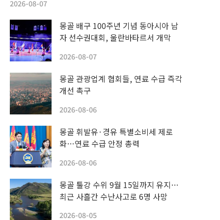
2026-08-07
몽골 배구 100주년 기념 동아시아 남
자 선수권대회, 울란바타르서 개막
2026-08-07
몽골 관광업계 협회들, 연료 수급 즉각
개선 촉구
2026-08-06
몽골 휘발유·경유 특별소비세 제로
화…연료 수급 안정 총력
2026-08-06
몽골 툴강 수위 9월 15일까지 유지…
최근 사흘간 수난사고로 6명 사망
2026-08-05