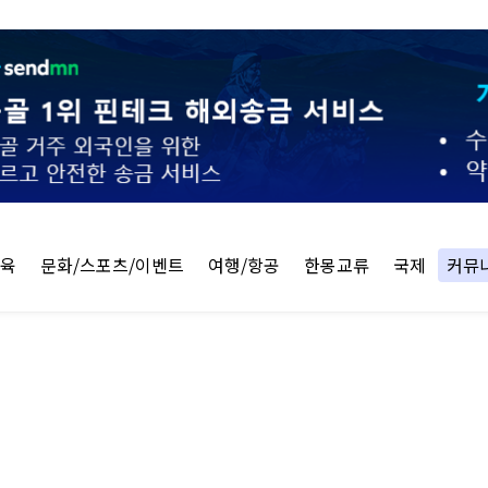
교육
문화/스포츠/이벤트
여행/항공
한몽교류
국제
커뮤