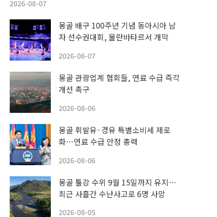
2026-08-07
몽골 배구 100주년 기념 동아시아 남
자 선수권대회, 울란바타르서 개막
2026-08-07
몽골 관광업계 협회들, 연료 수급 즉각
개선 촉구
2026-08-06
몽골 휘발유·경유 특별소비세 제로
화…연료 수급 안정 총력
2026-08-06
몽골 툴강 수위 9월 15일까지 유지…
최근 사흘간 수난사고로 6명 사망
2026-08-05