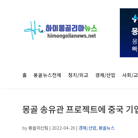
홈
몽골뉴스전체
정치/외교
경제/산업
사회/
몽골 송유관 프로젝트에 중국 기업
by
몽골외신팀
|
2022-04-20
|
경제/산업
,
몽골뉴스