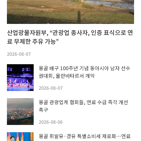
산업광물자원부, “관광업 종사자, 인증 표식으로 연
료 무제한 주유 가능”
2026-08-07
몽골 배구 100주년 기념 동아시아 남자 선수
권대회, 울란바타르서 개막
2026-08-07
몽골 관광업계 협회들, 연료 수급 즉각 개선
촉구
2026-08-06
몽골 휘발유·경유 특별소비세 제로화…연료