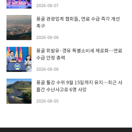
2026-08-07
몽골 관광업계 협회들, 연료 수급 즉각 개선
촉구
2026-08-06
몽골 휘발유·경유 특별소비세 제로화…연료
수급 안정 총력
2026-08-06
몽골 툴강 수위 9월 15일까지 유지…최근 사
흘간 수난사고로 6명 사망
2026-08-05