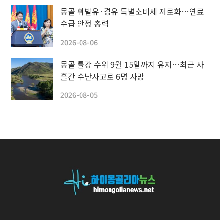
몽골 휘발유·경유 특별소비세 제로화…연료
수급 안정 총력
2026-08-06
몽골 툴강 수위 9월 15일까지 유지…최근 사
흘간 수난사고로 6명 사망
2026-08-05