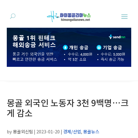
몽골 외국인 노동자 3천 9백명…크
게 감소
by
몽골외신팀
|
2023-01-20
|
경제/산업
,
몽골뉴스