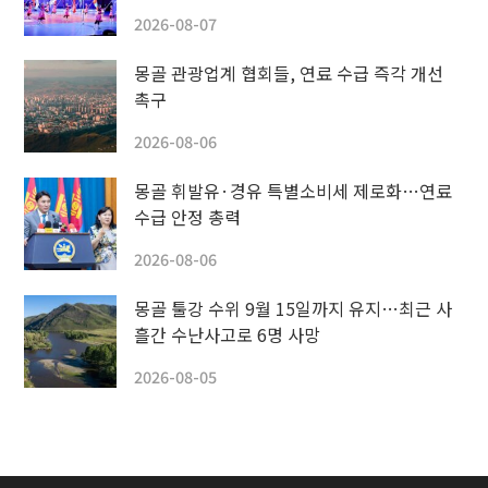
2026-08-07
몽골 관광업계 협회들, 연료 수급 즉각 개선
촉구
2026-08-06
몽골 휘발유·경유 특별소비세 제로화…연료
수급 안정 총력
2026-08-06
몽골 툴강 수위 9월 15일까지 유지…최근 사
흘간 수난사고로 6명 사망
2026-08-05