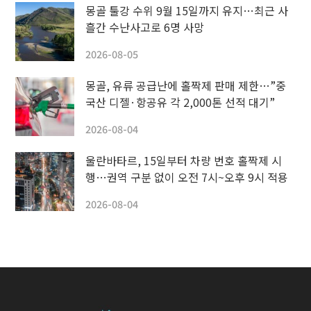
몽골 툴강 수위 9월 15일까지 유지…최근 사
흘간 수난사고로 6명 사망
2026-08-05
몽골, 유류 공급난에 홀짝제 판매 제한…”중
국산 디젤·항공유 각 2,000톤 선적 대기”
2026-08-04
울란바타르, 15일부터 차량 번호 홀짝제 시
행…권역 구분 없이 오전 7시~오후 9시 적용
2026-08-04