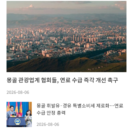
몽골 관광업계 협회들, 연료 수급 즉각 개선 촉구
2026-08-06
몽골 휘발유·경유 특별소비세 제로화…연료
수급 안정 총력
2026-08-06