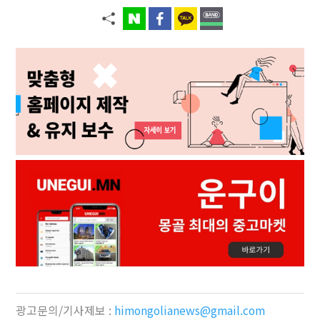
광고문의/기사제보 :
himongolianews@gmail.com