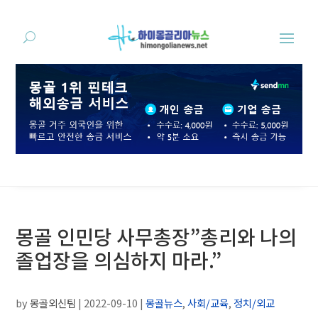
몽골 인민당 사무총장”총리와 나의
졸업장을 의심하지 마라.”
by
몽골외신팀
|
2022-09-10
|
몽골뉴스
,
사회/교육
,
정치/외교