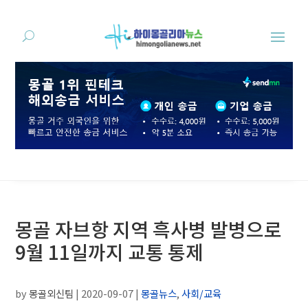
몽골 자브항 지역 흑사병 발병으로
9월 11일까지 교통 통제
by
몽골외신팀
|
2020-09-07
|
몽골뉴스
,
사회/교육