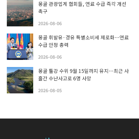
몽골 관광업계 협회들, 연료 수급 즉각 개선
촉구
2026-08-06
몽골 휘발유·경유 특별소비세 제로화…연료
수급 안정 총력
2026-08-06
몽골 툴강 수위 9월 15일까지 유지…최근 사
흘간 수난사고로 6명 사망
2026-08-05