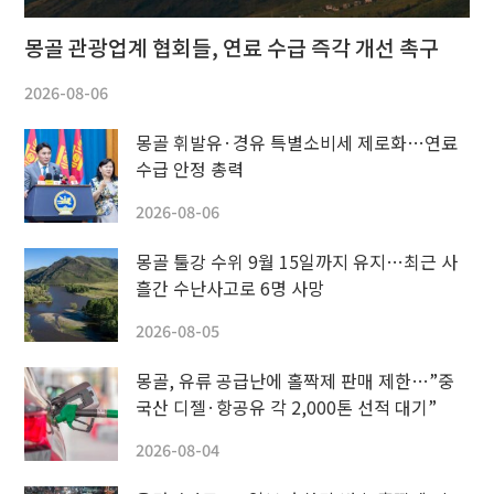
몽골 관광업계 협회들, 연료 수급 즉각 개선 촉구
2026-08-06
몽골 휘발유·경유 특별소비세 제로화…연료
수급 안정 총력
2026-08-06
몽골 툴강 수위 9월 15일까지 유지…최근 사
흘간 수난사고로 6명 사망
2026-08-05
몽골, 유류 공급난에 홀짝제 판매 제한…”중
국산 디젤·항공유 각 2,000톤 선적 대기”
2026-08-04