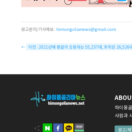
광고문의/기사제보 :
himongolianews@gmail.com
←
이전 : 2021년에 몽골의 승용차는 55,237대, 트럭은 26,526
ABOU
하이몽골
사람과 
광고/제