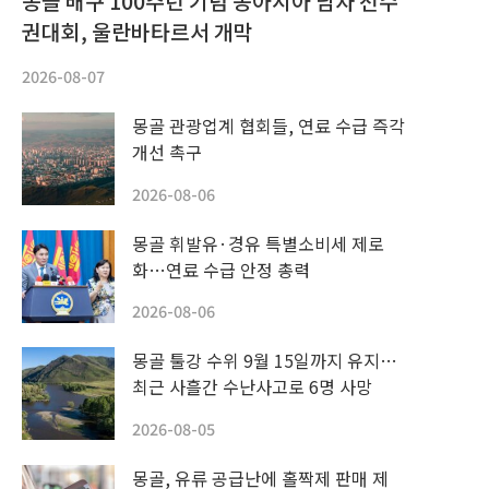
몽골 배구 100주년 기념 동아시아 남자 선수
권대회, 울란바타르서 개막
2026-08-07
몽골 관광업계 협회들, 연료 수급 즉각
개선 촉구
2026-08-06
몽골 휘발유·경유 특별소비세 제로
화…연료 수급 안정 총력
2026-08-06
몽골 툴강 수위 9월 15일까지 유지…
최근 사흘간 수난사고로 6명 사망
2026-08-05
몽골, 유류 공급난에 홀짝제 판매 제