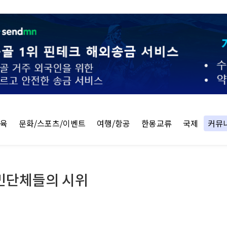
교육
문화/스포츠/이벤트
여행/항공
한몽교류
국제
커뮤
민단체들의 시위