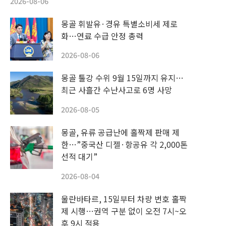
2026-08-06
몽골 휘발유·경유 특별소비세 제로
화…연료 수급 안정 총력
2026-08-06
몽골 툴강 수위 9월 15일까지 유지…
최근 사흘간 수난사고로 6명 사망
2026-08-05
몽골, 유류 공급난에 홀짝제 판매 제
한…”중국산 디젤·항공유 각 2,000톤
선적 대기”
2026-08-04
울란바타르, 15일부터 차량 번호 홀짝
제 시행…권역 구분 없이 오전 7시~오
후 9시 적용