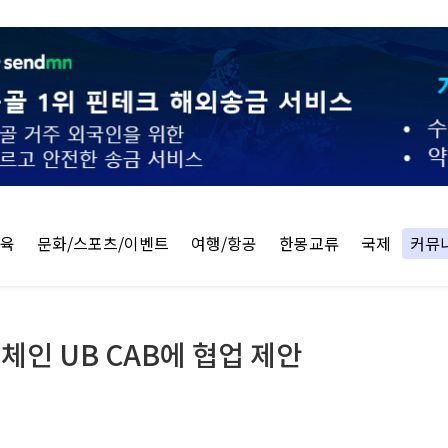
교육
문화/스포츠/이벤트
여행/항공
한몽교류
국제
커뮤
체인 UB CAB에 협업 제안