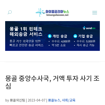
몽골 중앙수사국, 거액 투자 사기 조
심
by
몽골외신팀
|
2023-04-07
|
몽골뉴스
,
사회/교육