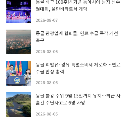
몽골 배구 100주년 기념 동아시아 남자 선수
권대회, 울란바타르서 개막
2026-08-07
몽골 관광업계 협회들, 연료 수급 즉각 개선
촉구
2026-08-06
몽골 휘발유·경유 특별소비세 제로화…연료
수급 안정 총력
2026-08-06
몽골 툴강 수위 9월 15일까지 유지…최근 사
흘간 수난사고로 6명 사망
2026-08-05