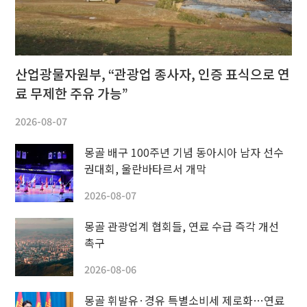
산업광물자원부, “관광업 종사자, 인증 표식으로 연
료 무제한 주유 가능”
2026-08-07
몽골 배구 100주년 기념 동아시아 남자 선수
권대회, 울란바타르서 개막
2026-08-07
몽골 관광업계 협회들, 연료 수급 즉각 개선
촉구
2026-08-06
몽골 휘발유·경유 특별소비세 제로화…연료