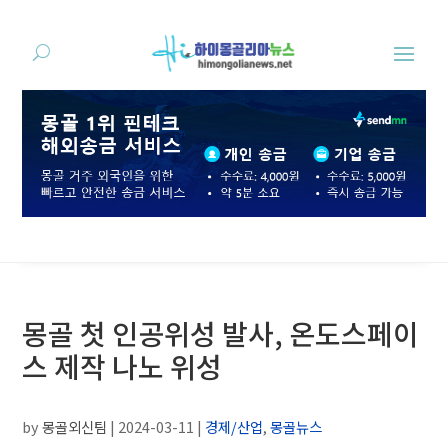
몽골 첫 인공위성 발사, 온도스페이
스 제작 나노 위성
by
몽골외신팀
|
2024-03-11
|
경제/산업
,
몽골뉴스