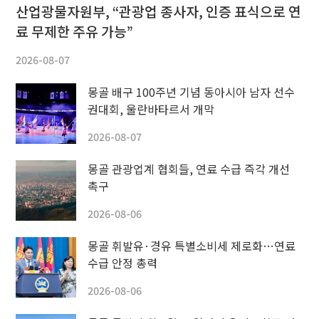
산업광물자원부, “관광업 종사자, 인증 표식으로 연
료 무제한 주유 가능”
2026-08-07
몽골 배구 100주년 기념 동아시아 남자 선수
권대회, 울란바타르서 개막
2026-08-07
몽골 관광업계 협회들, 연료 수급 즉각 개선
촉구
2026-08-06
몽골 휘발유·경유 특별소비세 제로화…연료
수급 안정 총력
2026-08-06