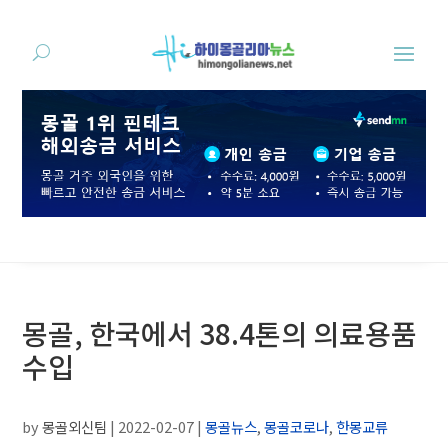
몽골, 한국에서 38.4톤의 의료용품
수입
by
몽골외신팀
|
2022-02-07
|
몽골뉴스
,
몽골코로나
,
한몽교류