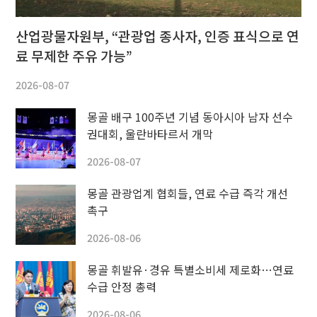
산업광물자원부, “관광업 종사자, 인증 표식으로 연
료 무제한 주유 가능”
2026-08-07
몽골 배구 100주년 기념 동아시아 남자 선수
권대회, 울란바타르서 개막
2026-08-07
몽골 관광업계 협회들, 연료 수급 즉각 개선
촉구
2026-08-06
몽골 휘발유·경유 특별소비세 제로화…연료
수급 안정 총력
2026-08-06