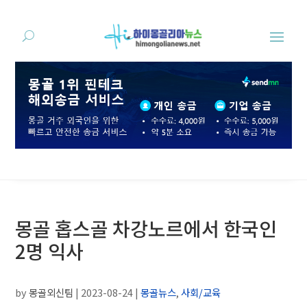
몽골 홉스골 차강노르에서 한국인
2명 익사
by
몽골외신팀
|
2023-08-24
|
몽골뉴스
,
사회/교육