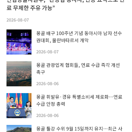
료 무제한 주유 가능”
2026-08-07
몽골 배구 100주년 기념 동아시아 남자 선수
권대회, 울란바타르서 개막
2026-08-07
몽골 관광업계 협회들, 연료 수급 즉각 개선
촉구
2026-08-06
몽골 휘발유·경유 특별소비세 제로화…연료
수급 안정 총력
2026-08-06
몽골 툴강 수위 9월 15일까지 유지…최근 사