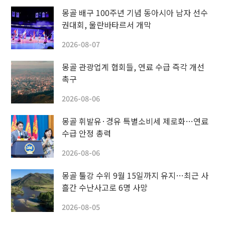
몽골 배구 100주년 기념 동아시아 남자 선수
권대회, 울란바타르서 개막
2026-08-07
몽골 관광업계 협회들, 연료 수급 즉각 개선
촉구
2026-08-06
몽골 휘발유·경유 특별소비세 제로화…연료
수급 안정 총력
2026-08-06
몽골 툴강 수위 9월 15일까지 유지…최근 사
흘간 수난사고로 6명 사망
2026-08-05