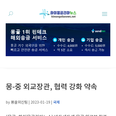
몽-중 외교장관, 협력 강화 약속
by
몽골외신팀
|
2023-01-19
|
국제