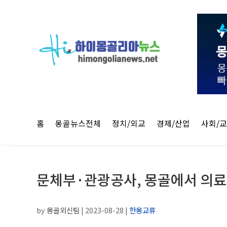
홈
몽골뉴스전체
정치/외교
경제/산업
사회/
문체부·관광공사, 몽골에서 의
by
몽골외신팀
|
2023-08-28
|
한몽교류