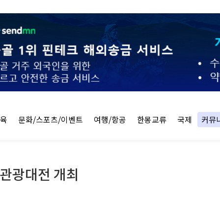
교육
문화/스포츠/이벤트
여행/항공
한몽교류
국제
커뮤
료관광대전 개최