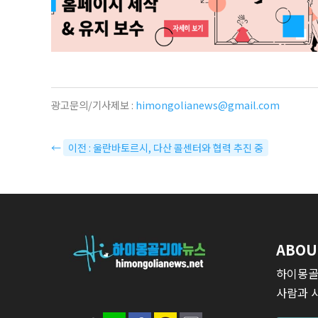
광고문의/기사제보 :
himongolianews@gmail.com
←
이전 : 울란바토르시, 다산 콜센터와 협력 추진 중
ABOU
하이몽골
사람과 