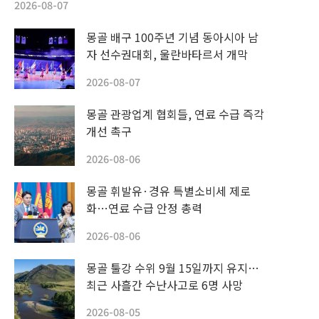
2026-08-07
몽골 배구 100주년 기념 동아시아 남
자 선수권대회, 울란바타르서 개막
2026-08-07
몽골 관광업계 협회들, 연료 수급 즉각
개선 촉구
2026-08-06
몽골 휘발유·경유 특별소비세 제로
화…연료 수급 안정 총력
2026-08-06
몽골 툴강 수위 9월 15일까지 유지…
최근 사흘간 수난사고로 6명 사망
2026-08-05