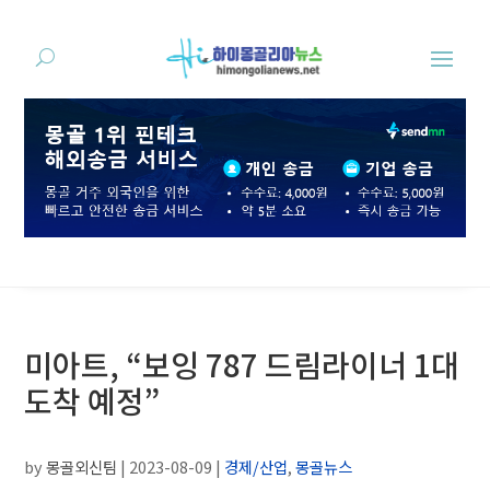
미아트, “보잉 787 드림라이너 1대
도착 예정”
by
몽골외신팀
|
2023-08-09
|
경제/산업
,
몽골뉴스