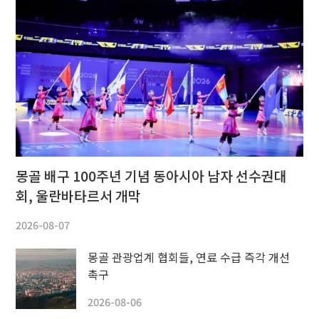
몽골 배구 100주년 기념 동아시아 남자 선수권대
회, 울란바타르서 개막
2026-08-07
몽골 관광업계 협회들, 연료 수급 즉각 개선
촉구
2026-08-06