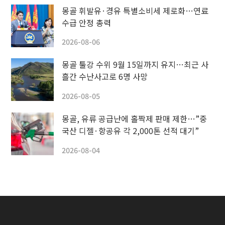
몽골 휘발유·경유 특별소비세 제로화…연료
수급 안정 총력
2026-08-06
몽골 툴강 수위 9월 15일까지 유지…최근 사
흘간 수난사고로 6명 사망
2026-08-05
몽골, 유류 공급난에 홀짝제 판매 제한…”중
국산 디젤·항공유 각 2,000톤 선적 대기”
2026-08-04