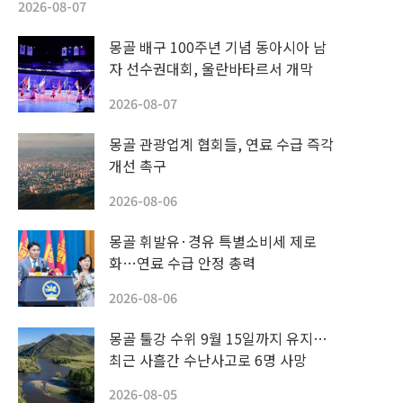
2026-08-07
몽골 배구 100주년 기념 동아시아 남
자 선수권대회, 울란바타르서 개막
2026-08-07
몽골 관광업계 협회들, 연료 수급 즉각
개선 촉구
2026-08-06
몽골 휘발유·경유 특별소비세 제로
화…연료 수급 안정 총력
2026-08-06
몽골 툴강 수위 9월 15일까지 유지…
최근 사흘간 수난사고로 6명 사망
2026-08-05