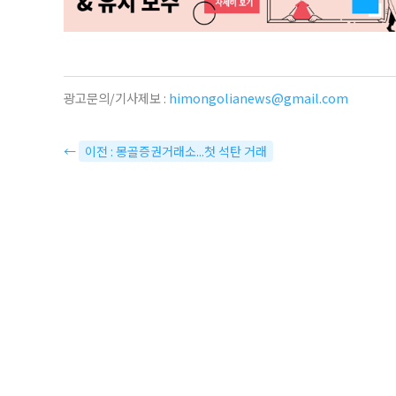
광고문의/기사제보 :
himongolianews@gmail.com
←
이전 : 몽골증권거래소...첫 석탄 거래