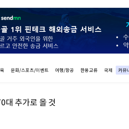
교육
문화/스포츠/이벤트
여행/항공
한몽교류
국제
커뮤
0대 추가로 올 것