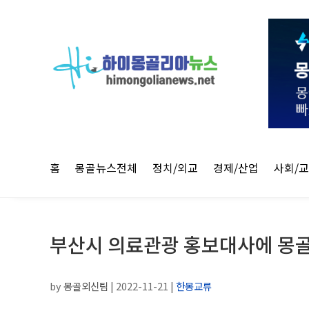
홈
몽골뉴스전체
정치/외교
경제/산업
사회/
부산시 의료관광 홍보대사에 몽골 
by
몽골외신팀
|
2022-11-21
|
한몽교류