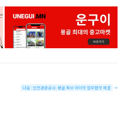
다음 : 인천관광공사·몽골 투브 아이막 업무협약 체결
→