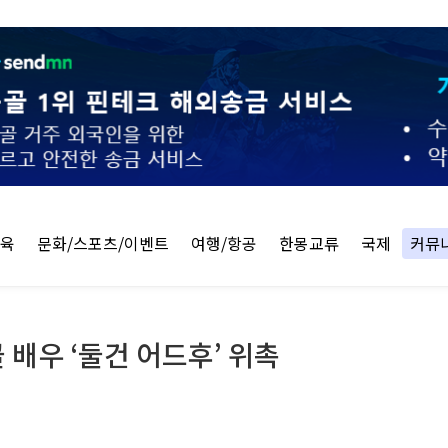
교육
문화/스포츠/이벤트
여행/항공
한몽교류
국제
커뮤
배우 ‘둘건 어드후’ 위촉