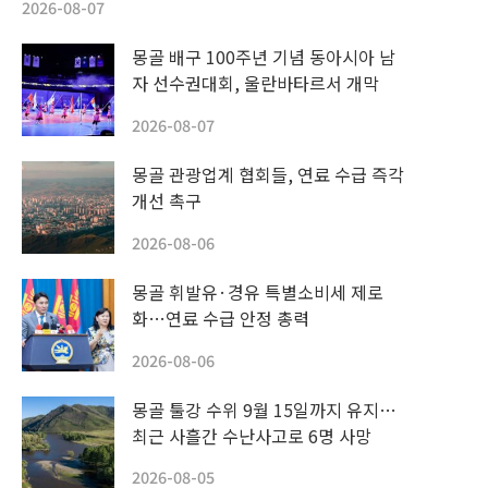
2026-08-07
몽골 배구 100주년 기념 동아시아 남
자 선수권대회, 울란바타르서 개막
2026-08-07
몽골 관광업계 협회들, 연료 수급 즉각
개선 촉구
2026-08-06
몽골 휘발유·경유 특별소비세 제로
화…연료 수급 안정 총력
2026-08-06
몽골 툴강 수위 9월 15일까지 유지…
최근 사흘간 수난사고로 6명 사망
2026-08-05