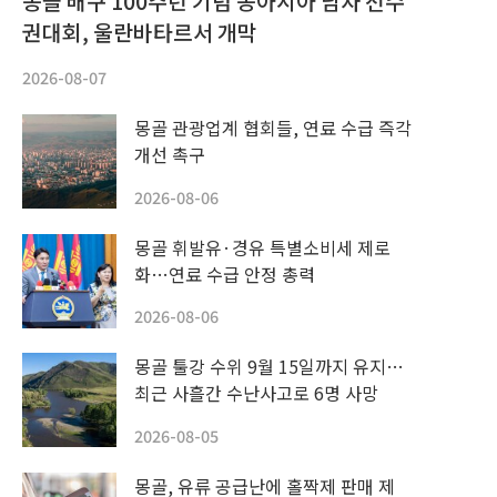
몽골 배구 100주년 기념 동아시아 남자 선수
권대회, 울란바타르서 개막
2026-08-07
몽골 관광업계 협회들, 연료 수급 즉각
개선 촉구
2026-08-06
몽골 휘발유·경유 특별소비세 제로
화…연료 수급 안정 총력
2026-08-06
몽골 툴강 수위 9월 15일까지 유지…
최근 사흘간 수난사고로 6명 사망
2026-08-05
몽골, 유류 공급난에 홀짝제 판매 제