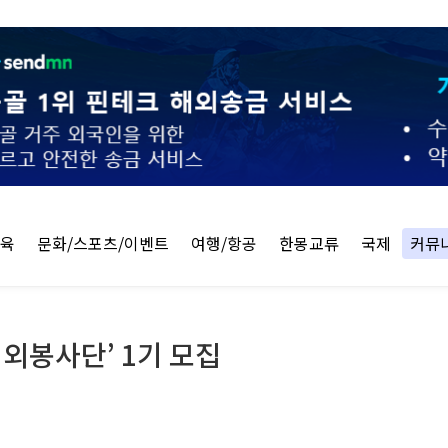
교육
문화/스포츠/이벤트
여행/항공
한몽교류
국제
커뮤
해외봉사단’ 1기 모집