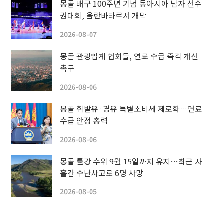
몽골 배구 100주년 기념 동아시아 남자 선수
권대회, 울란바타르서 개막
2026-08-07
몽골 관광업계 협회들, 연료 수급 즉각 개선
촉구
2026-08-06
몽골 휘발유·경유 특별소비세 제로화…연료
수급 안정 총력
2026-08-06
몽골 툴강 수위 9월 15일까지 유지…최근 사
흘간 수난사고로 6명 사망
2026-08-05