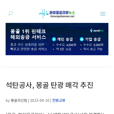
석탄공사, 몽골 탄광 매각 추진
by
몽골외신팀
|
2023-04-10
|
한몽교류