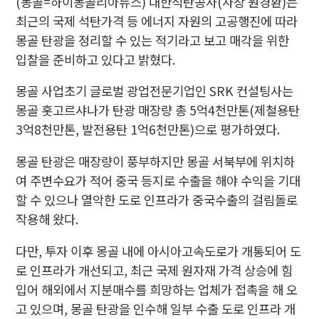
(몽골=하이몽골리아뉴스) 대한석탄공사(사장 원경환)는
최근의 국제 석탄가격 등 에너지 자원의 고공행진에 따라
몽골 탄광을 정리할 수 있는 적기라고 보고 매각을 위한
입찰을 준비하고 있다고 밝혔다.
몽골 사업초기 글로벌 광업전문기업인 SRK 컨설팅사는
몽골 홋고르샤나가 탄광 매장량 총 5억4천만톤(제철용탄
3억8천만톤, 발전용탄 1억6천만톤)으로 평가하였다.
몽골 탄광은 매장량이 풍부하지만 몽골 서북부에 위치하
여 주변수요가 적어 중국 등지로 수출을 해야 수익을 기대
할 수 있으나 열악한 도로 인프라가 중국수출의 걸림돌로
작용해 왔다.
다만, 투자 이후 몽골 내에 아시아고속도로가 개통되어 도
로 인프라가 개선되고, 최근 국제 원자재 가격 상승에 힘
입어 해외에서 지분매수를 희망하는 업체가 접촉을 해 오
고 있으며, 몽골 탄광을 인수해 일부 수출 도로 인프라 개