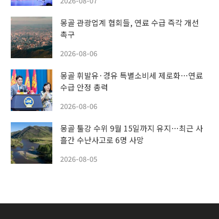
2026-08-07
몽골 관광업계 협회들, 연료 수급 즉각 개선
촉구
2026-08-06
몽골 휘발유·경유 특별소비세 제로화…연료
수급 안정 총력
2026-08-06
몽골 툴강 수위 9월 15일까지 유지…최근 사
흘간 수난사고로 6명 사망
2026-08-05