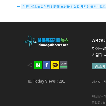
←
이전 : 41km 길이의 경전철 노선을 건설할 계획인 울란바토
ABOU
하이몽골
사람과 
광고/제
📊 Today Views : 291
개인정보
대전광역시 서
법인명 : 노