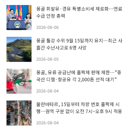
몽골 휘발유·경유 특별소비세 제로화…연료
수급 안정 총력
2026-08-06
몽골 툴강 수위 9월 15일까지 유지…최근 사
흘간 수난사고로 6명 사망
2026-08-05
몽골, 유류 공급난에 홀짝제 판매 제한…”중
국산 디젤·항공유 각 2,000톤 선적 대기”
2026-08-04
울란바타르, 15일부터 차량 번호 홀짝제 시
행…권역 구분 없이 오전 7시~오후 9시 적용
2026-08-04