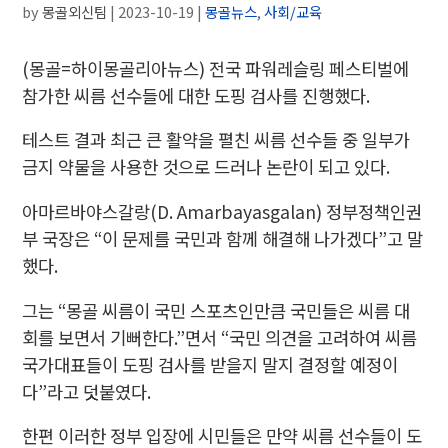
by
몽골외신팀
|
2023-10-19
|
몽골뉴스
,
사회/교육
(몽골=하이몽골리아뉴스) 전국 파워레슬링 페스티벌에
참가한 씨름 선수들에 대한 도핑 검사를 진행했다.
테스트 결과 최근 큰 활약을 펼친 씨름 선수들 중 일부가
금지 약물을 사용한 것으로 드러나 논란이 되고 있다.
아마르바야스갈랑(D. Amarbayasgalan) 정부정책인권
부 국장은 “이 문제를 국민과 함께 해결해 나가겠다”고 말
했다.
그는 “몽골 씨름이 국민 스포츠인만큼 국민들은 씨름 대
회를 보면서 기뻐한다.”면서 “국민 의견을 고려하여 씨름
국가대표들이 도핑 검사를 받을지 말지 결정할 예정이
다”라고 덧붙였다.
한편 이러한 정부 입장에 시민들은 만약 씨름 선수들이 도