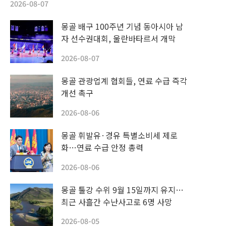
2026-08-07
몽골 배구 100주년 기념 동아시아 남
자 선수권대회, 울란바타르서 개막
2026-08-07
몽골 관광업계 협회들, 연료 수급 즉각
개선 촉구
2026-08-06
몽골 휘발유·경유 특별소비세 제로
화…연료 수급 안정 총력
2026-08-06
몽골 툴강 수위 9월 15일까지 유지…
최근 사흘간 수난사고로 6명 사망
2026-08-05