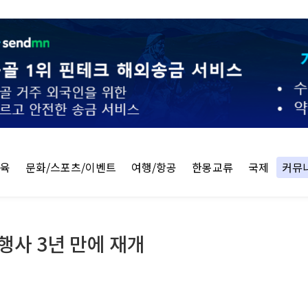
교육
문화/스포츠/이벤트
여행/항공
한몽교류
국제
커뮤
행사 3년 만에 재개