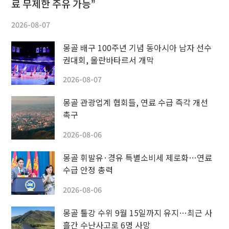
료 무제한 주유 가능”
2026-08-07
몽골 배구 100주년 기념 동아시아 남자 선수
권대회, 울란바타르서 개막
2026-08-07
몽골 관광업계 협회들, 연료 수급 즉각 개선
촉구
2026-08-06
몽골 휘발유·경유 특별소비세 제로화…연료
수급 안정 총력
2026-08-06
몽골 툴강 수위 9월 15일까지 유지…최근 사
흘간 수난사고로 6명 사망