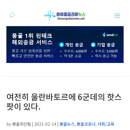
여전히 울란바토르에 6군데의 핫스
팟이 있다.
by
몽골외신팀
|
2021-02-14
|
몽골뉴스
,
몽골코로나
,
사회/교육