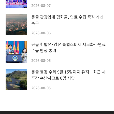
2026-08-07
몽골 관광업계 협회들, 연료 수급 즉각 개선
촉구
2026-08-06
몽골 휘발유·경유 특별소비세 제로화…연료
수급 안정 총력
2026-08-06
몽골 툴강 수위 9월 15일까지 유지…최근 사
흘간 수난사고로 6명 사망
2026-08-05