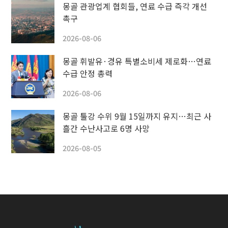
몽골 관광업계 협회들, 연료 수급 즉각 개선
촉구
2026-08-06
몽골 휘발유·경유 특별소비세 제로화…연료
수급 안정 총력
2026-08-06
몽골 툴강 수위 9월 15일까지 유지…최근 사
흘간 수난사고로 6명 사망
2026-08-05