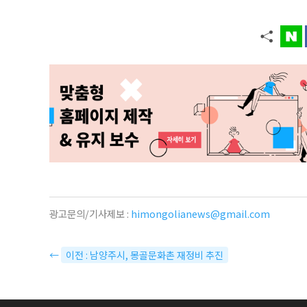
광고문의/기사제보 :
himongolianews@gmail.com
←
이전 : 남양주시, 몽골문화촌 재정비 추진