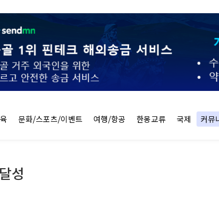
교육
문화/스포츠/이벤트
여행/항공
한몽교류
국제
커뮤
 달성