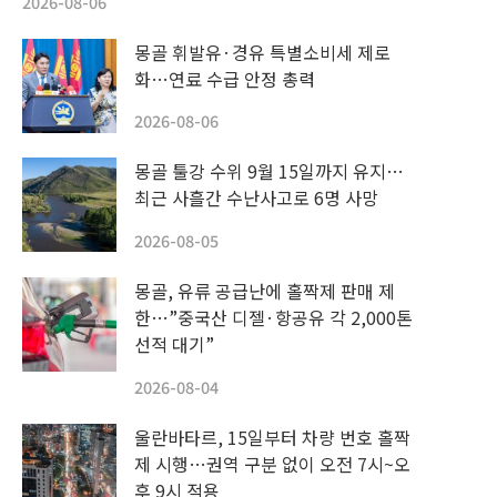
2026-08-06
몽골 휘발유·경유 특별소비세 제로
화…연료 수급 안정 총력
2026-08-06
몽골 툴강 수위 9월 15일까지 유지…
최근 사흘간 수난사고로 6명 사망
2026-08-05
몽골, 유류 공급난에 홀짝제 판매 제
한…”중국산 디젤·항공유 각 2,000톤
선적 대기”
2026-08-04
울란바타르, 15일부터 차량 번호 홀짝
제 시행…권역 구분 없이 오전 7시~오
후 9시 적용