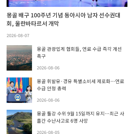
몽골 배구 100주년 기념 동아시아 남자 선수권대
회, 울란바타르서 개막
2026-08-07
몽골 관광업계 협회들, 연료 수급 즉각 개선
촉구
2026-08-06
몽골 휘발유·경유 특별소비세 제로화…연료
수급 안정 총력
2026-08-06
몽골 툴강 수위 9월 15일까지 유지…최근 사
흘간 수난사고로 6명 사망
2026-08-05