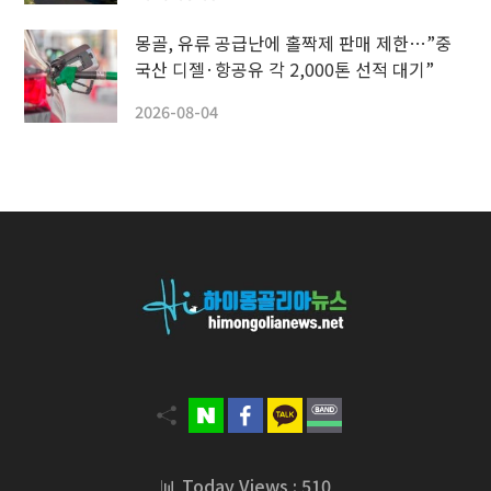
몽골, 유류 공급난에 홀짝제 판매 제한…”중
국산 디젤·항공유 각 2,000톤 선적 대기”
2026-08-04
📊 Today Views : 510