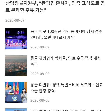
산업광물자원부, “관광업 종사자, 인증 표식으로 연
료 무제한 주유 가능”
2026-08-07
몽골 배구 100주년 기념 동아시아 남자 선수
권대회, 울란바타르서 개막
2026-08-07
몽골 관광업계 협회들, 연료 수급 즉각 개선
촉구
2026-08-06
몽골 휘발유·경유 특별소비세 제로화…연료
수급 안정 총력
2026-08-06