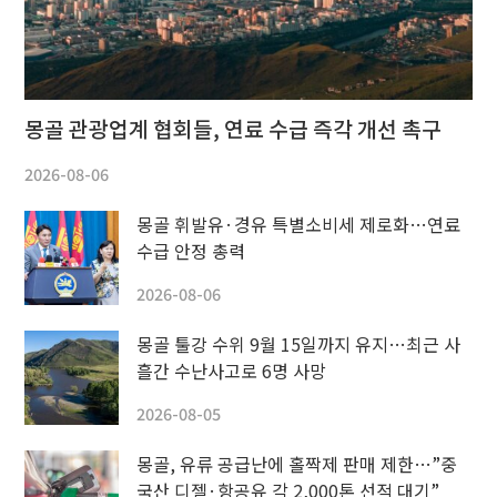
몽골 관광업계 협회들, 연료 수급 즉각 개선 촉구
2026-08-06
몽골 휘발유·경유 특별소비세 제로화…연료
수급 안정 총력
2026-08-06
몽골 툴강 수위 9월 15일까지 유지…최근 사
흘간 수난사고로 6명 사망
2026-08-05
몽골, 유류 공급난에 홀짝제 판매 제한…”중
국산 디젤·항공유 각 2,000톤 선적 대기”