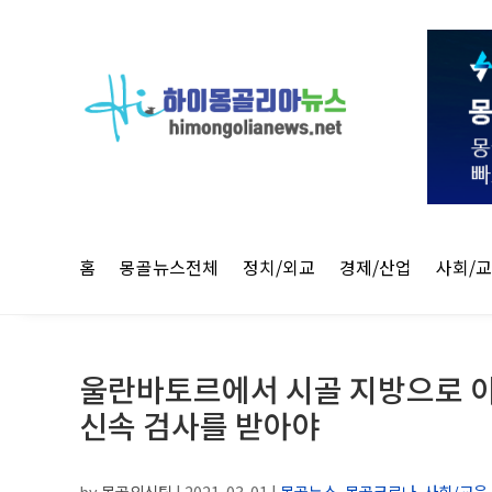
홈
몽골뉴스전체
정치/외교
경제/산업
사회/
울란바토르에서 시골 지방으로 이
신속 검사를 받아야
by
몽골외신팀
|
2021-03-01
|
몽골뉴스
,
몽골코로나
,
사회/교육