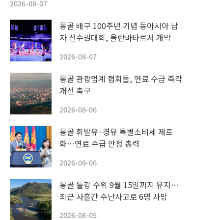
2026-08-07
몽골 배구 100주년 기념 동아시아 남
자 선수권대회, 울란바타르서 개막
2026-08-07
몽골 관광업계 협회들, 연료 수급 즉각
개선 촉구
2026-08-06
몽골 휘발유·경유 특별소비세 제로
화…연료 수급 안정 총력
2026-08-06
몽골 툴강 수위 9월 15일까지 유지…
최근 사흘간 수난사고로 6명 사망
2026-08-05