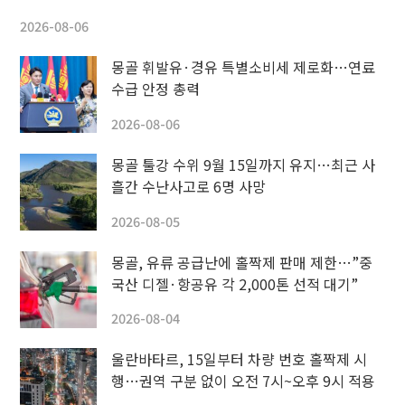
2026-08-06
몽골 휘발유·경유 특별소비세 제로화…연료
수급 안정 총력
2026-08-06
몽골 툴강 수위 9월 15일까지 유지…최근 사
흘간 수난사고로 6명 사망
2026-08-05
몽골, 유류 공급난에 홀짝제 판매 제한…”중
국산 디젤·항공유 각 2,000톤 선적 대기”
2026-08-04
울란바타르, 15일부터 차량 번호 홀짝제 시
행…권역 구분 없이 오전 7시~오후 9시 적용