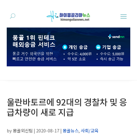
울란바토르에 92대의 경찰차 및 응
급차량이 새로 지급
by
몽골외신팀
|
2020-08-17
|
몽골뉴스
,
사회/교육