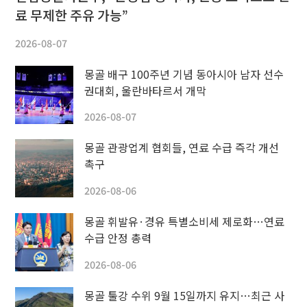
료 무제한 주유 가능”
2026-08-07
몽골 배구 100주년 기념 동아시아 남자 선수
권대회, 울란바타르서 개막
2026-08-07
몽골 관광업계 협회들, 연료 수급 즉각 개선
촉구
2026-08-06
몽골 휘발유·경유 특별소비세 제로화…연료
수급 안정 총력
2026-08-06
몽골 툴강 수위 9월 15일까지 유지…최근 사